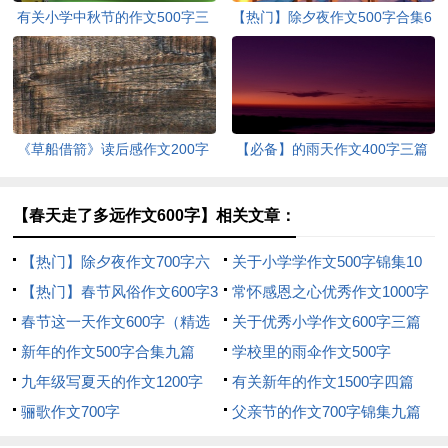
有关小学中秋节的作文500字三
【热门】除夕夜作文500字合集6
篇
篇
《草船借箭》读后感作文200字
【必备】的雨天作文400字三篇
（精选40篇）
【春天走了多远作文600字】相关文章：
【热门】除夕夜作文700字六
关于小学学作文500字锦集10
篇
【热门】春节风俗作文600字3
篇
常怀感恩之心优秀作文1000字
篇
春节这一天作文600字（精选
关于优秀小学作文600字三篇
10篇）
新年的作文500字合集九篇
学校里的雨伞作文500字
九年级写夏天的作文1200字
有关新年的作文1500字四篇
骊歌作文700字
父亲节的作文700字锦集九篇