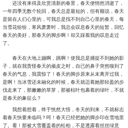
还没有来得及欣赏清新的春景，春天便悄然消逝了，
一年四季无数个轮回，春天总是最短的，但有额说，春天
是留在人们心里的，可我总是找不到自己心里的春天，每
当雪花纷纷，寒风萧萧时，我总会叹息春天的短暂，回忆
春天的美好，那春天的脚步啊！却又踩着我的叹息走过
了。
春天在大地上蹦啊，跳啊！使我总是捕捉不到她的影
子，就在我责怪春天的顽皮之时，自已的鼻子突然嗅到了
春天的气息，我震惊了！春天的脚步原来从未离开过我，
是啊！当冰雪还未融化的时候，春天就迈着她那轻盈的步
伐走来了，那嫩嫩的草芽，那被枯叶包裹着的绿叶，不就
是春天的象征么？
我想着想着，终于恍然大悟，冬天的到来，不就标志
着春天快要来临吗？呵！春天已经把她的脚步印在雪地里
了。看！那被大雪覆盖着的松柏，不是透露着丝丝绿意