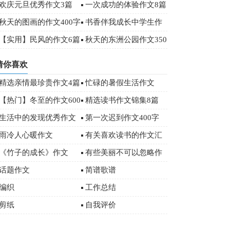
作文三篇
欢庆元旦优秀作文3篇
一次成功的体验作文8篇
秋天的图画的作文400字
书香伴我成长中学生作
文5篇
【实用】民风的作文6篇
秋天的东洲公园作文350
字
猜你喜欢
精选亲情最珍贵作文4篇
忙碌的暑假生活作文
【热门】冬至的作文600
精选读书作文锦集8篇
字汇编5篇
生活中的发现优秀作文
第一次迟到作文400字
雨冷人心暖作文
有关喜欢读书的作文汇
总九篇
《竹子的成长》作文
有些美丽不可以忽略作
文
话题作文
简谱歌谱
编织
工作总结
剪纸
自我评价