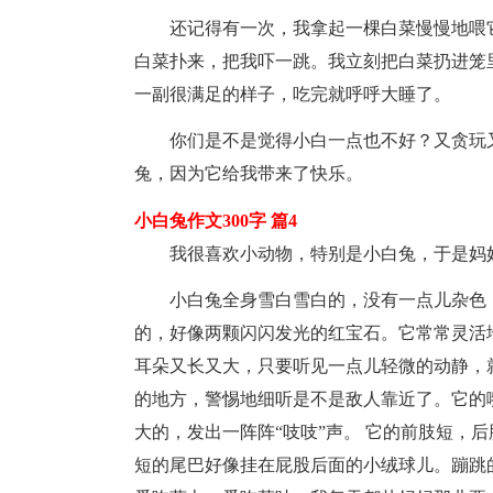
还记得有一次，我拿起一棵白菜慢慢地喂
白菜扑来，把我吓一跳。我立刻把白菜扔进笼
一副很满足的样子，吃完就呼呼大睡了。
你们是不是觉得小白一点也不好？又贪玩
兔，因为它给我带来了快乐。
小白兔作文300字 篇4
我很喜欢小动物，特别是小白兔，于是妈
小白兔全身雪白雪白的，没有一点儿杂色
的，好像两颗闪闪发光的红宝石。它常常灵活
耳朵又长又大，只要听见一点儿轻微的动静，
的地方，警惕地细听是不是敌人靠近了。它的
大的，发出一阵阵“吱吱”声。 它的前肢短，
短的尾巴好像挂在屁股后面的小绒球儿。蹦跳