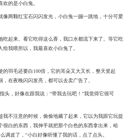
喜欢的是小白兔。
就像两颗红宝石闪闪发光，小白兔一蹦一跳地，十分可爱
地吃起来。看它吃得这么香，我口水都流下来了。等它吃
人给我喂所以，我最喜欢小白兔了。
的羽毛还要白100倍，它的耳朵又大又长，整天竖起
丽，在夜晚闪闪发亮，都可以去卖广告了。
指头，好像在跟我说：“带我去玩吧！”我觉得它很可
趁我不注意的时候，偷偷地藏了起来，它以为我跟它玩捉
个很白的东西，我伸手就把那个白色的东西拿出来，哈
那么调皮了，“小白好像听懂了我的话，点了点头。