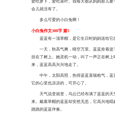
爱吃萝卜，爱吃菜叶。我每天都从妈妈那儿要
会儿就没有了。
多么可爱的小白兔啊！
小白兔作文300字 篇5
蓝蓝有一顶草帽，是它生日时妈妈送给它
一天，秋高气爽，晴空万里。蓝蓝拎着篮
挂在了树上。她灵机一动，叫了一声正在树上
来，蓝蓝高高兴兴地走了。
中午，太阳高照，热得蓝蓝直喘粗气，蓝
它的心里也凉凉的，可开心了。
天气说变就变，乌云已经布满了蓝蓝的天
来。戴着草帽的蓝蓝却安然无恙，它高兴地唱
跳跳的蓝蓝伴奏。