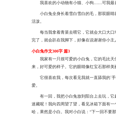
我喜欢的小动物有小猫、小狗……可我最
小白兔全身长着雪白雪白的毛，那双眼睛
活泼。
每当我拿着青菜去喂它，它就会大口大口
完了，就会趴在我脚下，好像在说谢谢你小主
小白兔作文300字 篇3
我家有一只很可爱的小白兔，它的毛比天使
来，好可爱的样子。它的眼睛像红宝石那样美
它很喜欢我，每次看见我就一直舔我的`手
爱。
有一回，我把小白兔放到阳台上去玩，它
迷藏呢！我向四周望了望，看见冰箱下面有一
哈，果然是小白。我对小白说：“下一回不要