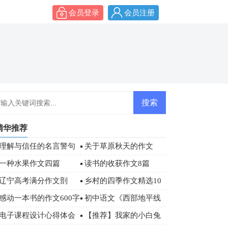
会员登录
会员注册
精华推荐
理解与信任的名言警句
关于草原秋天的作文
经典签名大全
一种水果作文四篇
读书的收获作文8篇
辽宁高考满分作文剖
乡村的四季作文精选10
析：坚守自我
篇
感动一本书的作文600字
初中语文《西部地平线
3篇
上的落日》教案
电子课程设计心得体会
【推荐】我家的小白兔