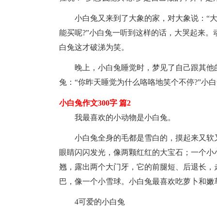
小白兔又来到了大象的家，对大象说：“大
能买呢?”小白兔一听到这样的话，大哭起来
白兔这才破涕为笑。
晚上，小白兔睡觉时，梦见了自己跟其他
兔：“你昨天睡觉为什么咯咯地笑个不停?”小白
小白兔作文300字 篇2
我最喜欢的小动物是小白兔。
小白兔全身的毛都是雪白的，摸起来又软
眼睛闪闪发光，像两颗红红的大宝石；一个小
翘，露出两个大门牙，它的前腿短、后退长，
巴，像一个小雪球。小白兔最喜欢吃萝卜和嫩
4可爱的小白兔