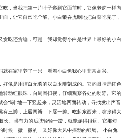
它吃，当我把第一片叶子递到它面前时，它像老虎一样向
里面，让它自己吃个够。小白狼吞虎咽地把白菜吃完了，
又贪吃还贪睡，可是，我却觉得小白是世界上最好的小白
妈就在家里养了一只，看着小白兔我心里非常高兴。
，好像是用洁白无暇的汉白玉雕刻成的。它的眼睛是红色
地转动红眼珠，向周围扫视，仔细观察各处的动静。它的
就会“唰”地一下竖起来，灵活地四面转动，寻找发出声音
嘴有三瓣，上唇两瓣，下唇一瓣。吃起东西来，嘴张得大
后肢长。强有力的后肢轻轻一蹬，就能蹦得很远。它那短
的时候一撅一撅的，又好像大风中摇动的银铃。 小白兔