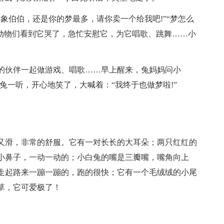
象伯伯，还是你的梦最多，请你卖一个给我吧!”“梦怎么
。动物们看到它哭了，急忙安慰它，为它唱歌、跳舞……小
的伙伴一起做游戏、唱歌……早上醒来，兔妈妈问小
兔一听，开心地笑了，大喊着：“我终于也做梦啦!”
又滑，非常的舒服。它有一对长长的大耳朵；两只红红的
小鼻子，一动一动的；小白兔的嘴是三瓣嘴，嘴角向上
走起路来一蹦一蹦的，跑的很快；它有一个毛绒绒的小尾
草，它可爱极了！