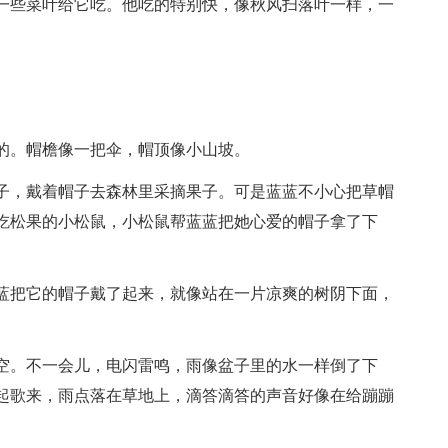
一些菜叶给它吃。他吃的特别快，像秋风扫落叶一样，一
的。帽檐像一把伞，帽顶像小山坡。
子，戴着帽子去森林里采摘果子。可是蓝蓝不小心把草帽
吃松果的小松鼠，小松鼠帮蓝蓝把她心爱的帽子拿了下
蓝把它的帽子戴了起来，就像站在一片凉爽的树阴下面，
空。不一会儿，电闪雷鸣，雨像盆子里的水一样倒了下
起歌来，雨点落在草地上，滴答滴答的声音好像在给蹦蹦