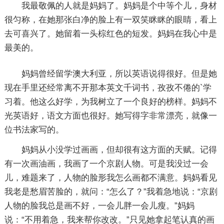
我最敬佩的人就是妈妈了。妈妈是个中等个儿，身材
很匀称，在她那张白净的脸上有一双笑眯眯的眼睛，看上
去可喜兴了。她留着一头棕红色的短发。妈妈在我心中是
最美的。
妈妈曾经留学澳大利亚，所以英语说得很好。但是她
现在手里还经常离不开那本英文千词书，孜孜不倦的`学
习着。他这么好学，为我树立了一个良好的榜样。妈妈不
光英语好，语文方面也很好。她写得字非常漂亮，就像一
位书法家写的。
妈妈从小没学过画画，但却很有这方面的天赋。记得
有一次画油画，我画了一个京剧人物。可是我没过一会
儿，难题来了，人物的脸形我怎么画都不满意。妈妈看见
我老是愁眉苦脸的，就问：“怎么了？”我着急地说：“京剧
人物的脸我总是画不好，一会儿胖一会儿瘦。”妈妈
说：“不用着急，我来帮你改改。”只见她拿起笔认真的画