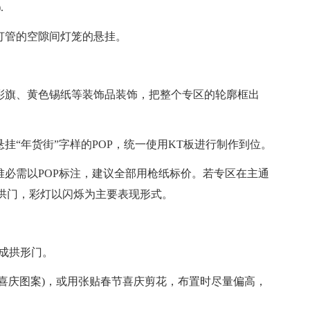
.
灯管的空隙间灯笼的悬挂。
、彩旗、黄色锡纸等装饰品装饰，把整个专区的轮廓框出
挂“年货街”字样的POP，统一使用KT板进行制作到位。
堆必需以POP标注，建议全部用枪纸标价。若专区在主通
拱门，彩灯以闪烁为主要表现形式。
扎成拱形门。
及喜庆图案)，或用张贴春节喜庆剪花，布置时尽量偏高，