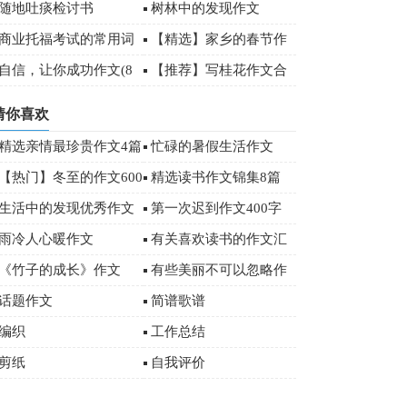
文3篇
随地吐痰检讨书
树林中的发现作文
商业托福考试的常用词
【精选】家乡的春节作
汇
文500字八篇
自信，让你成功作文(8
【推荐】写桂花作文合
)
集7篇
猜你喜欢
精选亲情最珍贵作文4篇
忙碌的暑假生活作文
【热门】冬至的作文600
精选读书作文锦集8篇
字汇编5篇
生活中的发现优秀作文
第一次迟到作文400字
雨冷人心暖作文
有关喜欢读书的作文汇
总九篇
《竹子的成长》作文
有些美丽不可以忽略作
文
话题作文
简谱歌谱
编织
工作总结
剪纸
自我评价