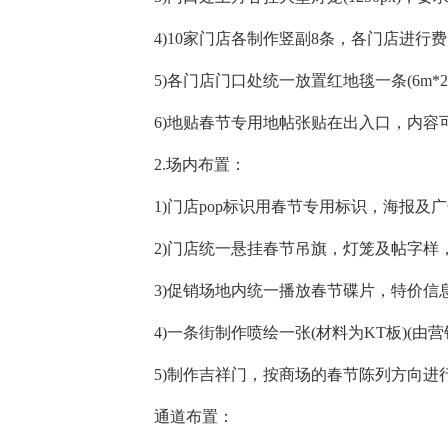
4)10家门店各制作竖副8条，各门店进行
5)各门店门口处统一放置红地毯一条(6m*2
6)地贴春节专用地帖张贴在出入口，内容
2.场内布置：
1)门店pop标识用春节专用标识，海报及
2)门店统一悬挂春节吊旗，灯笼及帖字
3)促销场地内统一播放春节碟片，特价信
4)一条街制作喷绘一张(材料为KT板)(由
5)制作吉祥门，按商场的春节陈列方向进
通道布置：