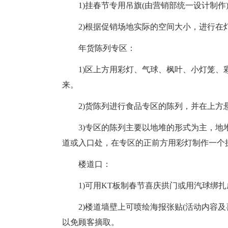
1)挂春节专用吊旗(由营销部统一设计制作)
2)根据促销场地实际的空间大小，进行在
年货陈列专区：
1)区上方用彩灯、气球、枫叶、小灯笼
来。
2)货陈列进行食品专区的陈列，并在上方悬
3)专区的陈列主要以地堆的形式为主，地
道或入口处，在专区的正前方用彩灯制作一个
楼道口：
1)可用KT板制春节喜庆拱门或用汽球绑
2)楼道墙壁上可喷绘海报张贴(活动内容
以免顾客摘取。