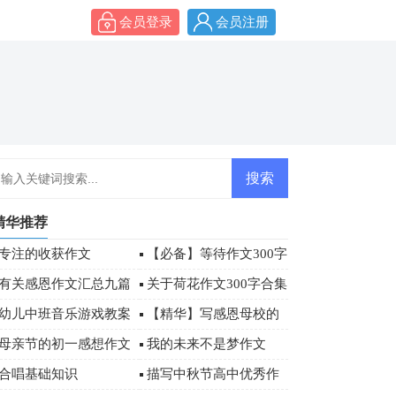
会员登录
会员注册
精华推荐
专注的收获作文
【必备】等待作文300字
4篇
有关感恩作文汇总九篇
关于荷花作文300字合集
九篇
幼儿中班音乐游戏教案
【精华】写感恩母校的
作文500字汇总五篇
母亲节的初一感想作文
我的未来不是梦作文
（精选30篇）
【热】
合唱基础知识
描写中秋节高中优秀作