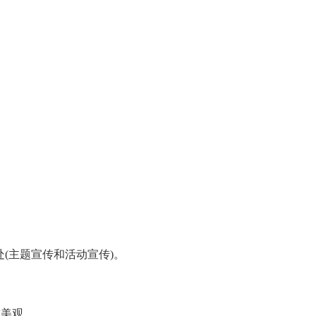
处(主题宣传和活动宣传)。
。
求美观。