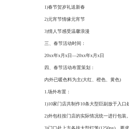
1)春节贺岁礼送新春
2)元宵节情缘元宵节
3)情人节感受温馨浪漫
三、春节活动时间：
20xx年x月x日—20xx年x月x日
四、春节活动布置策划：
内外已暖色料为主(大红、橙色、黄色)
1.场外布置：
1)10家门店共制作10条大型巨副放于入口
2)外包柱按门店的实际情况统一进行包装
3)门口处上方各挂大型灯笼(1250px)，要