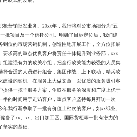
了跨跃式的发展。
极营销批发业务。20xx年，我行将对公市场细分为“五
、一批项目及一个信托公司。明确了目标定位后，我们建
务到位的市场营销机制，创造性地开展工作，全方位拓展
要求高的重点优良客户将责任主体提升到业务部，xxx
；组建强有力的攻关小组，把全行攻关能力较强的人员集
选择合适的人员进行组合，集团作战，上下联动，精兵攻
化建设的契机，在服务上大做文章，以优质的服务吸引客
户提供一揽子服务方案，争取在服务的深度和广度上优于
一半的时间用于走访客户，重点客户坚持每月拜访一次，
今年我行新争取了一批有价值上档次的客户，如xx纸业、
时还储备了xx、xx、出口加工区、国际货柜等一批有潜力的
了坚实的基础。