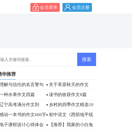
会员登录
会员注册
精华推荐
理解与信任的名言警句
关于草原秋天的作文
经典签名大全
一种水果作文四篇
读书的收获作文8篇
辽宁高考满分作文剖
乡村的四季作文精选10
析：坚守自我
篇
感动一本书的作文600字
初中语文《西部地平线
3篇
上的落日》教案
电子课程设计心得体会
【推荐】我家的小白兔