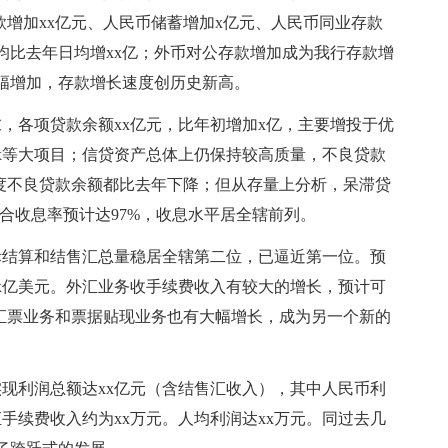
款增加xx亿元、人民币储蓄增加x亿元、人民币同业存款
日均比去年日均增xx亿；外币对公存款增加成为我行存款增
幅增加，存款增长速度创历史新高。
，各项贷款余额xx亿元，比年初增加x亿，主要增投于优
x等大项目；信贷资产总体上仍保持较高质量，不良贷款
季度不良贷款余额都比去年下降；但从存量上分析，呆滞贷
综合收息率预计达97%，收息水平居全辖前列。
际结算和结售汇总量稳居全辖第二位，已逼近第一位。预
x亿美元。外汇业务收手续费收入有较大的增长，预计可
兑汇票业务和票据贴现业务也有大幅增长，成为另一个新的
行实现利润总额达xx亿元（含结售汇收入），其中人民币利
汇手续费收入约为xx万元。人均利润达xx万元。同过去几