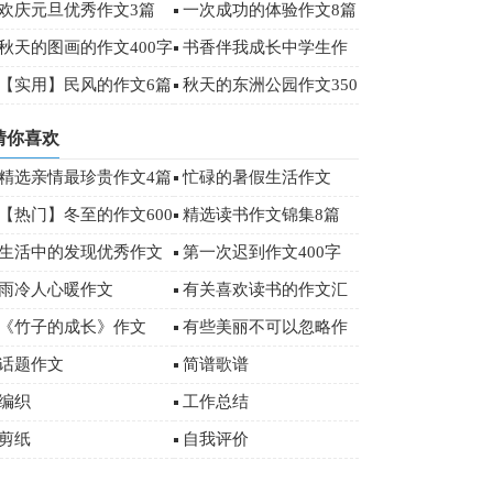
作文三篇
欢庆元旦优秀作文3篇
一次成功的体验作文8篇
秋天的图画的作文400字
书香伴我成长中学生作
文5篇
【实用】民风的作文6篇
秋天的东洲公园作文350
字
猜你喜欢
精选亲情最珍贵作文4篇
忙碌的暑假生活作文
【热门】冬至的作文600
精选读书作文锦集8篇
字汇编5篇
生活中的发现优秀作文
第一次迟到作文400字
雨冷人心暖作文
有关喜欢读书的作文汇
总九篇
《竹子的成长》作文
有些美丽不可以忽略作
文
话题作文
简谱歌谱
编织
工作总结
剪纸
自我评价