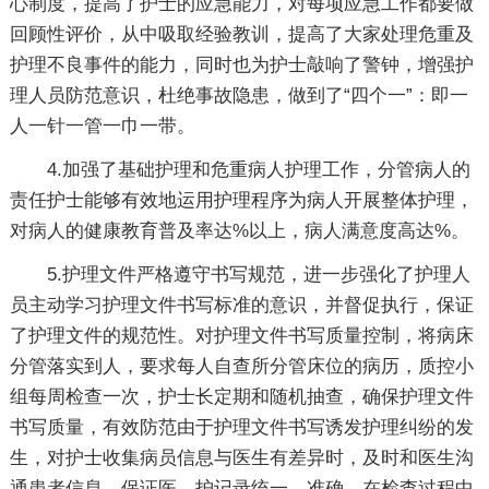
心制度，提高了护士的应急能力，对每项应急工作都要做
回顾性评价，从中吸取经验教训，提高了大家处理危重及
护理不良事件的能力，同时也为护士敲响了警钟，增强护
理人员防范意识，杜绝事故隐患，做到了“四个一”：即一
人一针一管一巾一带。
4.加强了基础护理和危重病人护理工作，分管病人的
责任护士能够有效地运用护理程序为病人开展整体护理，
对病人的健康教育普及率达%以上，病人满意度高达%。
5.护理文件严格遵守书写规范，进一步强化了护理人
员主动学习护理文件书写标准的意识，并督促执行，保证
了护理文件的规范性。对护理文件书写质量控制，将病床
分管落实到人，要求每人自查所分管床位的病历，质控小
组每周检查一次，护士长定期和随机抽查，确保护理文件
书写质量，有效防范由于护理文件书写诱发护理纠纷的发
生，对护士收集病员信息与医生有差异时，及时和医生沟
通患者信息，保证医、护记录统一、准确。在检查过程中