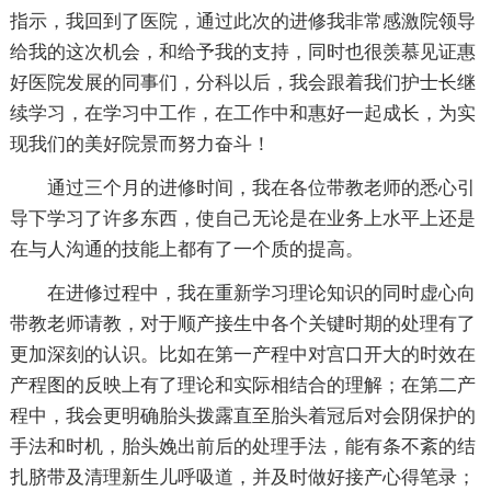
指示，我回到了医院，通过此次的进修我非常感激院领导
给我的这次机会，和给予我的支持，同时也很羡慕见证惠
好医院发展的同事们，分科以后，我会跟着我们护士长继
续学习，在学习中工作，在工作中和惠好一起成长，为实
现我们的美好院景而努力奋斗！
通过三个月的进修时间，我在各位带教老师的悉心引
导下学习了许多东西，使自己无论是在业务上水平上还是
在与人沟通的技能上都有了一个质的提高。
在进修过程中，我在重新学习理论知识的同时虚心向
带教老师请教，对于顺产接生中各个关键时期的处理有了
更加深刻的认识。比如在第一产程中对宫口开大的时效在
产程图的反映上有了理论和实际相结合的理解；在第二产
程中，我会更明确胎头拨露直至胎头着冠后对会阴保护的
手法和时机，胎头娩出前后的处理手法，能有条不紊的结
扎脐带及清理新生儿呼吸道，并及时做好接产心得笔录；