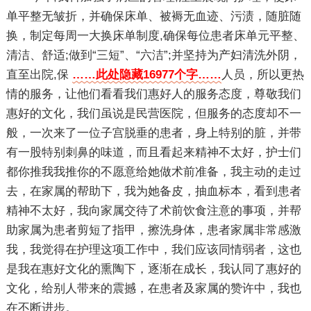
单平整无皱折，并确保床单、被褥无血迹、污渍，随脏随
换，制定每周一大换床单制度,确保每位患者床单元平整、
清洁、舒适;做到“三短”、“六洁”;并坚持为产妇清洗外阴，
直至出院,保
……此处隐藏16977个字……
人员，所以更热
情的服务，让他们看看我们惠好人的服务态度，尊敬我们
惠好的文化，我们虽说是民营医院，但服务的态度却不一
般，一次来了一位子宫脱垂的患者，身上特别的脏，并带
有一股特别刺鼻的味道，而且看起来精神不太好，护士们
都你推我我推你的不愿意给她做术前准备，我主动的走过
去，在家属的帮助下，我为她备皮，抽血标本，看到患者
精神不太好，我向家属交待了术前饮食注意的事项，并帮
助家属为患者剪短了指甲，擦洗身体，患者家属非常感激
我，我觉得在护理这项工作中，我们应该同情弱者，这也
是我在惠好文化的熏陶下，逐渐在成长，我认同了惠好的
文化，给别人带来的震撼，在患者及家属的赞许中，我也
在不断进步。