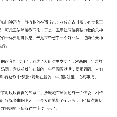
贴门神还有一段有趣的神话传说：相传在古时候，有位龙王
它，可龙王依然屡教不改，于是，玉帝让两位身强力壮的天神
我们一样要睡觉休息。于是玉帝想了一个好办法，把两位天神
流传。
谐音即“交子”，表达了人们对更岁交子，对新的一年吉祥
吃汤圆，意味着我们在新的一年里圆圆满满，团团圆圆。人们
菜”有被称作“聚财”意喻在新的一年招财进宝，心想事成。
节时欢欢喜喜的气氛了。放鞭炮在民间还有一个传说：相传
的时候就出来吓唬人，于是人们就想了个办法，用竹筒点燃扔
，放鞭炮的习俗就这样流传下来了。