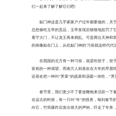
们一起来了解了解它们吧!
贴门神这是几乎家家户户过年都要做的，关于
总想偷吃玉帝的贡品，玉帝发现后狠狠地惩罚了
看守大门，不让龙王再来捣乱。可是两位天神和
的画像贴在门上，从此贴门神的'习俗就这样代代
在我国的北方有一种习俗，就是吃饺子，饺子的
富裕的一种渴望。而南方人则喜欢在大年的早晨
还喜欢把一种叫“荠菜”的蔬菜和汤圆一块吃，“荠
春节里，我们更少不了要放鞭炮来活跃一下春
在远古的时侯，有一只叫“年”的怪兽，每到春节
向它，竹筒爆炸后发出很大的声响，吓走了年兽