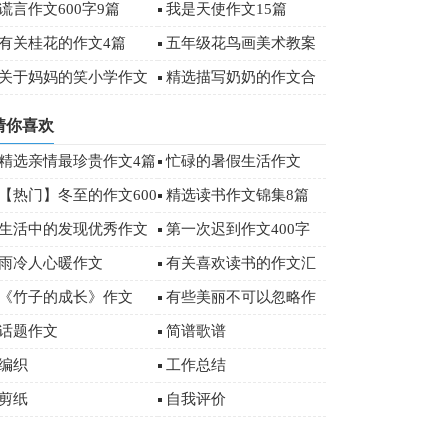
篇
字合集6篇
谎言作文600字9篇
我是天使作文15篇
有关桂花的作文4篇
五年级花鸟画美术教案
设计
关于妈妈的笑小学作文
精选描写奶奶的作文合
400字集锦十篇
集五篇
猜你喜欢
精选亲情最珍贵作文4篇
忙碌的暑假生活作文
【热门】冬至的作文600
精选读书作文锦集8篇
字汇编5篇
生活中的发现优秀作文
第一次迟到作文400字
雨冷人心暖作文
有关喜欢读书的作文汇
总九篇
《竹子的成长》作文
有些美丽不可以忽略作
文
话题作文
简谱歌谱
编织
工作总结
剪纸
自我评价