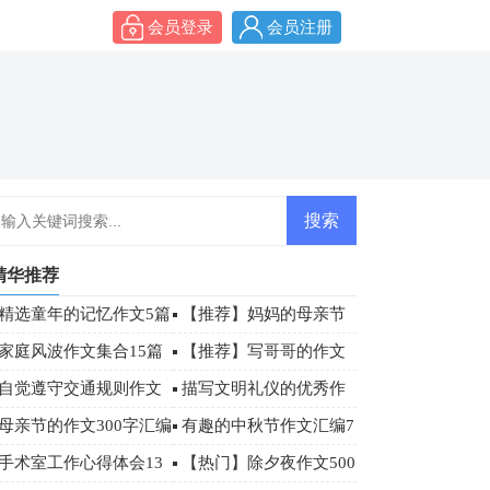
会员登录
会员注册
精华推荐
精选童年的记忆作文5篇
【推荐】妈妈的母亲节
作文汇编六篇
家庭风波作文集合15篇
【推荐】写哥哥的作文
300字合集5篇
自觉遵守交通规则作文
描写文明礼仪的优秀作
00字
文（精选34篇）
母亲节的作文300字汇编
有趣的中秋节作文汇编7
五篇
篇
手术室工作心得体会13
【热门】除夕夜作文500