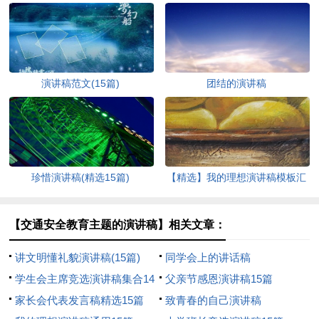
演讲稿范文(15篇)
团结的演讲稿
珍惜演讲稿(精选15篇)
【精选】我的理想演讲稿模板汇
编9篇
【交通安全教育主题的演讲稿】相关文章：
讲文明懂礼貌演讲稿(15篇)
同学会上的讲话稿
学生会主席竞选演讲稿集合14
父亲节感恩演讲稿15篇
篇
家长会代表发言稿精选15篇
致青春的自己演讲稿