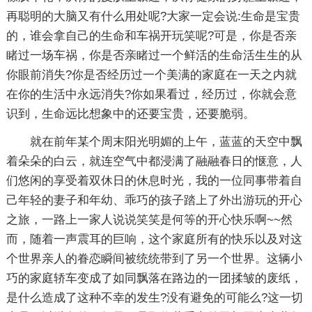
再聪明的大脑又有什么用处呢?大家一定会说:生命是宝贵
的，谁会拿自己的生命和车祸开玩笑呢?可是，你是否亲
睹过一场车祸，你是否亲睹过一个鲜活的生命活生生的从
你眼前消失?你是否经历过一个美满的家庭在一天之内就
在你的生活中永远消失?你如果看过，经历过，你就会意
识到，生命远比想象中的还要宝贵，还要脆弱。
就在前年某个周末阳光明媚的上午，蓝蓝的天空中飘
着朵朵的白云，就连空气中都浸满了融融春日的惬意，人
们悠闲的享受着双休日的休息时光，我的一位同事带着自
己年轻的妻子和年幼、乖巧的孩子踏上了外出游玩的开心
之旅，一路上一家人说说笑笑是何等的开心快乐啊~~然
而，随着一声震耳的巨响，这个家庭所有的快乐以及对这
个世界亲人的眷恋瞬间被统统带到了另一个世界。这辆小
巧的家庭轿车变成了如同飘落在路边的一团揉皱的废纸，
是什么造成了这种不幸的发生?没有避免的可能么?这一切