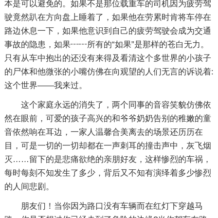
本是可以避免的。如果不是那位载重车的司机因为疲劳驾
驶竟然趴在方向盘上睡着了，如果他在劳累时肯将车停在
路边休息一下，如果他意识到自己的疲劳驾驶会成为交通
事故的隐患，如果┅┅所有的“如果”是那样的苍白无力。
只有从车中抱出的还没有来得及看清这个多世界的小孩子
的尸体和他微张的小嘴仿佛在向观望的人们无言的诉说着:
这个世界——我来过。
这个家庭永远的消失了，两个同事的音容笑貌仿佛依
然在眼前，可爱的孩子高兴的和爷爷奶奶告别的稚嫩的童
音依然响在耳边，一家人温馨合美离去的场景还历历在
目，可是一切的一切却都在一声刺耳的撞击声中，灰飞烟
灭……留下的是悲痛欲绝的亲朋好友，这样惨烈的车祸，
每时每刻不知发生了多少，背后又不知有演绎着多少惨烈
的人间悲剧。
朋友们！当你因为路口没有车辆而在红灯下穿越马