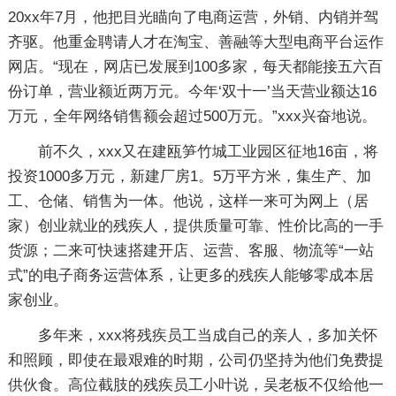
20xx年7月，他把目光瞄向了电商运营，外销、内销并驾
齐驱。他重金聘请人才在淘宝、善融等大型电商平台运作
网店。“现在，网店已发展到100多家，每天都能接五六百
份订单，营业额近两万元。今年‘双十一’当天营业额达16
万元，全年网络销售额会超过500万元。”xxx兴奋地说。
前不久，xxx又在建瓯笋竹城工业园区征地16亩，将
投资1000多万元，新建厂房1。5万平方米，集生产、加
工、仓储、销售为一体。他说，这样一来可为网上（居
家）创业就业的残疾人，提供质量可靠、性价比高的一手
货源；二来可快速搭建开店、运营、客服、物流等“一站
式”的电子商务运营体系，让更多的残疾人能够零成本居
家创业。
多年来，xxx将残疾员工当成自己的亲人，多加关怀
和照顾，即使在最艰难的时期，公司仍坚持为他们免费提
供伙食。高位截肢的残疾员工小叶说，吴老板不仅给他一