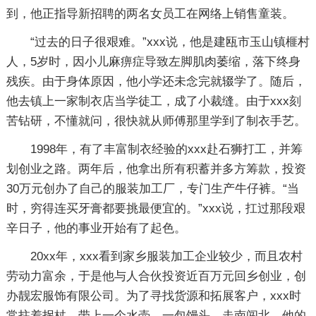
到，他正指导新招聘的两名女员工在网络上销售童装。
“过去的日子很艰难。”xxx说，他是建瓯市玉山镇榧村
人，5岁时，因小儿麻痹症导致左脚肌肉萎缩，落下终身
残疾。由于身体原因，他小学还未念完就辍学了。随后，
他去镇上一家制衣店当学徒工，成了小裁缝。由于xxx刻
苦钻研，不懂就问，很快就从师傅那里学到了制衣手艺。
1998年，有了丰富制衣经验的xxx赴石狮打工，并筹
划创业之路。两年后，他拿出所有积蓄并多方筹款，投资
30万元创办了自己的服装加工厂，专门生产牛仔裤。“当
时，穷得连买牙膏都要挑最便宜的。”xxx说，扛过那段艰
辛日子，他的事业开始有了起色。
20xx年，xxx看到家乡服装加工企业较少，而且农村
劳动力富余，于是他与人合伙投资近百万元回乡创业，创
办靓宏服饰有限公司。为了寻找货源和拓展客户，xxx时
常拄着拐杖，带上一个水壶、一包馒头，走南闯北。他的