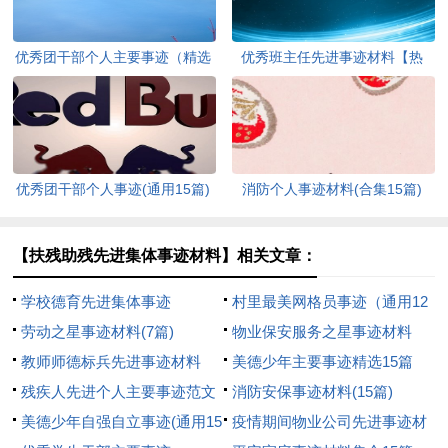
优秀团干部个人主要事迹（精选
优秀班主任先进事迹材料【热
7篇）
门】
优秀团干部个人事迹(通用15篇)
消防个人事迹材料(合集15篇)
【扶残助残先进集体事迹材料】相关文章：
学校德育先进集体事迹
村里最美网格员事迹（通用12
劳动之星事迹材料(7篇)
篇）
物业保安服务之星事迹材料
教师师德标兵先进事迹材料
美德少年主要事迹精选15篇
（精选26篇）
残疾人先进个人主要事迹范文
消防安保事迹材料(15篇)
（精选5篇）
美德少年自强自立事迹(通用15
疫情期间物业公司先进事迹材