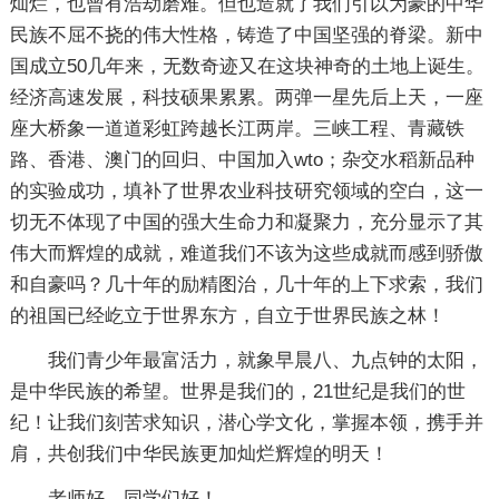
灿烂，也曾有浩劫磨难。但也造就了我们引以为豪的中华
民族不屈不挠的伟大性格，铸造了中国坚强的脊梁。新中
国成立50几年来，无数奇迹又在这块神奇的土地上诞生。
经济高速发展，科技硕果累累。两弹一星先后上天，一座
座大桥象一道道彩虹跨越长江两岸。三峡工程、青藏铁
路、香港、澳门的回归、中国加入wto；杂交水稻新品种
的实验成功，填补了世界农业科技研究领域的空白，这一
切无不体现了中国的强大生命力和凝聚力，充分显示了其
伟大而辉煌的成就，难道我们不该为这些成就而感到骄傲
和自豪吗？几十年的励精图治，几十年的上下求索，我们
的祖国已经屹立于世界东方，自立于世界民族之林！
我们青少年最富活力，就象早晨八、九点钟的太阳，
是中华民族的希望。世界是我们的，21世纪是我们的世
纪！让我们刻苦求知识，潜心学文化，掌握本领，携手并
肩，共创我们中华民族更加灿烂辉煌的明天！
老师好，同学们好！