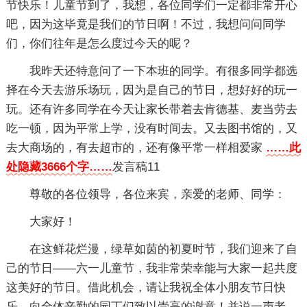
节快乐！儿童节到了，我想，各位同学们一定都非常开心
吧，因为这毕竟是我们的节日啊！不过，我想问问同学
们，你们往年是怎么度过今天的呢？
我昨天还特意问了一下本班的同学。有很多同学都选
择在今天去游乐场玩，因为是自己的节日，想好好的玩一
玩。还有许多同学在今天让家长带着去肯德基、麦当劳去
吃一顿，因为平常上学，没有时间去。又去图书馆的，又
去大商场的，有去超市的，还有像平常一样相爱家
……此
处隐藏3666个字……
发言稿11
尊敬的各位领导，各位来宾，亲爱的老师、同学：
大家好！
在这鲜花烂漫，绿草如茵的初夏时节，我们迎来了自
己的节日——六一儿童节，我非常荣幸能与大家一起共度
这美好的节日。借此机会，请让我祝全体小朋友节日快
乐、向全体辛勤的园丁们致以崇高的谢意！并说一声老