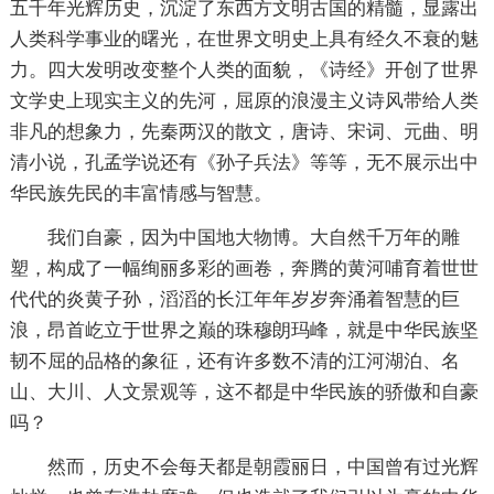
五千年光辉历史，沉淀了东西方文明古国的精髓，显露出
人类科学事业的曙光，在世界文明史上具有经久不衰的魅
力。四大发明改变整个人类的面貌，《诗经》开创了世界
文学史上现实主义的先河，屈原的浪漫主义诗风带给人类
非凡的想象力，先秦两汉的散文，唐诗、宋词、元曲、明
清小说，孔孟学说还有《孙子兵法》等等，无不展示出中
华民族先民的丰富情感与智慧。
我们自豪，因为中国地大物博。大自然千万年的雕
塑，构成了一幅绚丽多彩的画卷，奔腾的黄河哺育着世世
代代的炎黄子孙，滔滔的长江年年岁岁奔涌着智慧的巨
浪，昂首屹立于世界之巅的珠穆朗玛峰，就是中华民族坚
韧不屈的品格的象征，还有许多数不清的江河湖泊、名
山、大川、人文景观等，这不都是中华民族的骄傲和自豪
吗？
然而，历史不会每天都是朝霞丽日，中国曾有过光辉