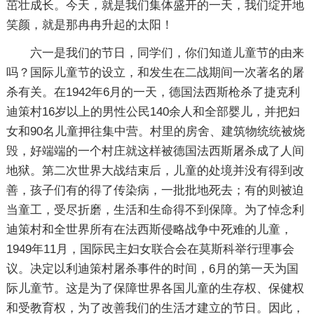
茁壮成长。今天，就是我们集体盛开的一天，我们绽开地
笑颜，就是那冉冉升起的太阳！
六一是我们的节日，同学们，你们知道儿童节的由来
吗？国际儿童节的设立，和发生在二战期间一次著名的屠
杀有关。在1942年6月的一天，德国法西斯枪杀了捷克利
迪策村16岁以上的男性公民140余人和全部婴儿，并把妇
女和90名儿童押往集中营。村里的房舍、建筑物统统被烧
毁，好端端的一个村庄就这样被德国法西斯屠杀成了人间
地狱。第二次世界大战结束后，儿童的处境并没有得到改
善，孩子们有的得了传染病，一批批地死去；有的则被迫
当童工，受尽折磨，生活和生命得不到保障。为了悼念利
迪策村和全世界所有在法西斯侵略战争中死难的儿童，
1949年11月，国际民主妇女联合会在莫斯科举行理事会
议。决定以利迪策村屠杀事件的时间，6月的第一天为国
际儿童节。这是为了保障世界各国儿童的生存权、保健权
和受教育权，为了改善我们的生活才建立的节日。因此，