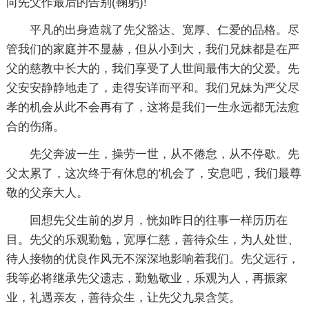
向先父作最后的告别(鞠躬)!
平凡的出身造就了先父豁达、宽厚、仁爱的品格。尽
管我们的家庭并不显赫，但从小到大，我们兄妹都是在严
父的慈教中长大的，我们享受了人世间最伟大的父爱。先
父安安静静地走了，走得安详而平和。我们兄妹为严父尽
孝的机会从此不会再有了，这将是我们一生永远都无法愈
合的伤痛。
先父奔波一生，操劳一世，从不倦怠，从不停歇。先
父太累了，这次终于有休息的'机会了，安息吧，我们最尊
敬的父亲大人。
回想先父生前的岁月，恍如昨日的往事一样历历在
目。先父的乐观勤勉，宽厚仁慈，善待众生，为人处世、
待人接物的优良作风无不深深地影响着我们。先父远行，
我等必将继承先父遗志，勤勉敬业，乐观为人，再振家
业，礼遇亲友，善待众生，让先父九泉含笑。