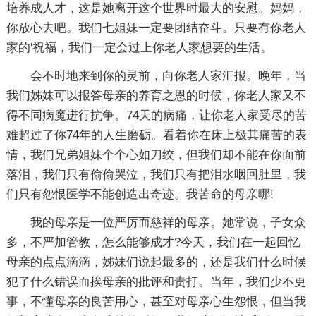
培养成人才，这是她离开这个世界时最大的安慰。妈妈，
你放心去吧。我们七姐妹一定要团结奋斗。只要有你老人
家的'祝福，我们一定会过上你老人家想要的生活。
会不时地来到你的灵前，向你老人家汇报。晚年，当
我们姊妹可以报答母亲的养育之恩的时候，你老人家又不
得不同病魔进行抗争。74天的病痛，让你老人家受尽的苦
难超过了你74年的人生磨砺。看着你在床上极其痛苦的表
情，我们兄弟姐妹个个心如刀绞，但我们却不能在你面前
落泪，我们只有偷偷哭泣，我们只有把泪水咽回肚里，我
们只有怨恨医学不能创造出奇迹。我苦命的母亲哪!
我的母亲是一位严厉而慈祥的母亲。她常说，子女众
多，不严加管教，怎么能够成才?今天，我们在一起回忆
母亲的点点滴滴，姊妹们说起最多的，还是我们什么时候
犯了什么错误而挨母亲的批评和责打。当年，我们少不更
事，不懂母亲的良苦用心，甚至对母亲心生怨恨，但当我