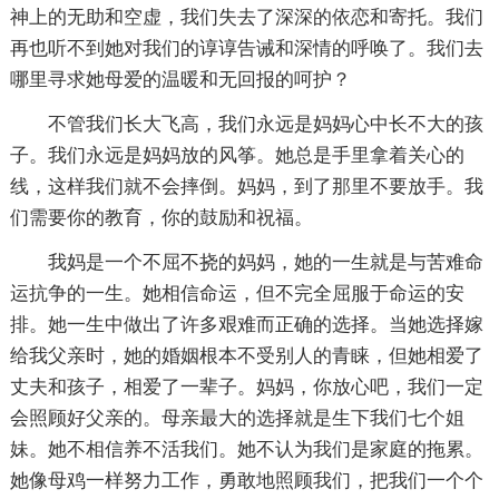
神上的无助和空虚，我们失去了深深的依恋和寄托。我们
再也听不到她对我们的谆谆告诫和深情的呼唤了。我们去
哪里寻求她母爱的温暖和无回报的呵护？
不管我们长大飞高，我们永远是妈妈心中长不大的孩
子。我们永远是妈妈放的风筝。她总是手里拿着关心的
线，这样我们就不会摔倒。妈妈，到了那里不要放手。我
们需要你的教育，你的鼓励和祝福。
我妈是一个不屈不挠的妈妈，她的一生就是与苦难命
运抗争的一生。她相信命运，但不完全屈服于命运的安
排。她一生中做出了许多艰难而正确的选择。当她选择嫁
给我父亲时，她的婚姻根本不受别人的青睐，但她相爱了
丈夫和孩子，相爱了一辈子。妈妈，你放心吧，我们一定
会照顾好父亲的。母亲最大的选择就是生下我们七个姐
妹。她不相信养不活我们。她不认为我们是家庭的拖累。
她像母鸡一样努力工作，勇敢地照顾我们，把我们一个个