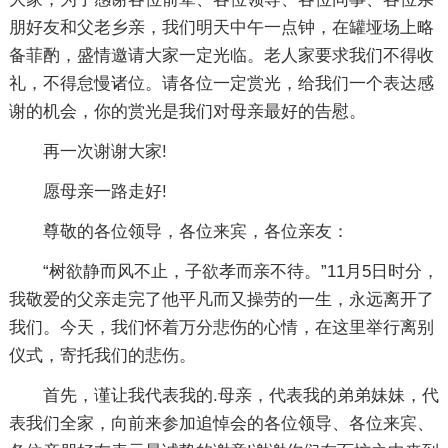
朋好友和父老乡亲，我们明天中午一点钟，在罐垭场上略
备菲酌，盛情邀请大家一定光临。老人家要求我们不得收
礼，不得怠慢诸位。请各位一定赏光，给我们一个表达感
谢的机会，你的赏光是我们对母亲最好的告慰。
再一次谢谢大家!
愿母亲一路走好!
尊敬的各位领导，各位来宾，各位亲友：
“树欲静而风不止，子欲孝而亲不待。”11月5日时分，
我敬爱的父亲走完了他平凡而又操劳的一生，永远离开了
我们。今天，我们怀着万分悲伤的心情，在这里举行离别
仪式，寄托我们的悲伤。
首先，谨让我代表我的.母亲，代表我的弟弟妹妹，代
表我们全家，向前来参加追悼会的各位领导、各位来宾、