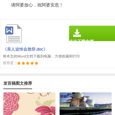
请阿婆放心，祝阿婆安息！
点击下载文档
文档为doc格式
《亲人追悼会致辞.doc》
将本文的Word文档下载到电脑，方便收藏和打印
推荐度：
发言稿图文推荐