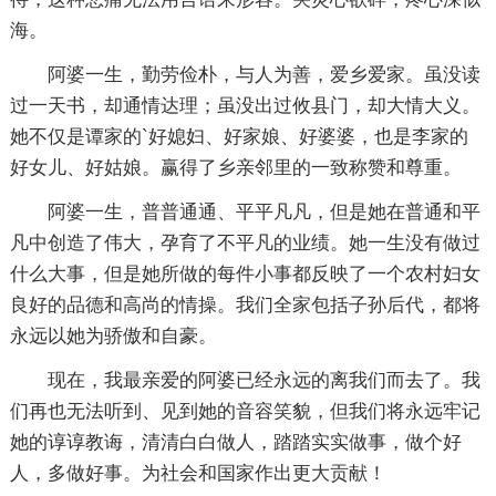
海。
阿婆一生，勤劳俭朴，与人为善，爱乡爱家。虽没读
过一天书，却通情达理；虽没出过攸县门，却大情大义。
她不仅是谭家的`好媳妇、好家娘、好婆婆，也是李家的
好女儿、好姑娘。赢得了乡亲邻里的一致称赞和尊重。
阿婆一生，普普通通、平平凡凡，但是她在普通和平
凡中创造了伟大，孕育了不平凡的业绩。她一生没有做过
什么大事，但是她所做的每件小事都反映了一个农村妇女
良好的品德和高尚的情操。我们全家包括子孙后代，都将
永远以她为骄傲和自豪。
现在，我最亲爱的阿婆已经永远的离我们而去了。我
们再也无法听到、见到她的音容笑貌，但我们将永远牢记
她的谆谆教诲，清清白白做人，踏踏实实做事，做个好
人，多做好事。为社会和国家作出更大贡献！