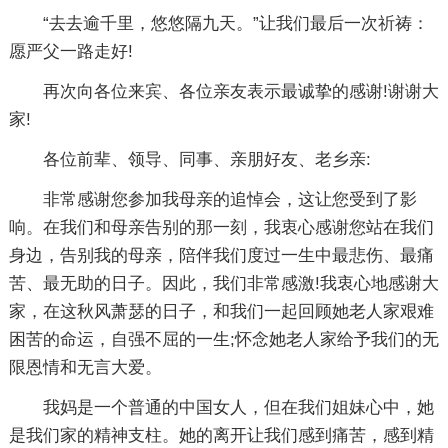
“去去逾千里，悠悠隔九天。”让我们最后一次祈祷：
愿严父一路走好!
再次向各位来宾、各位亲友表示最诚挚的感谢!谢谢大
家!
各位前辈、领导、同事、亲朋好友、老乡亲:
非常感谢您参加我母亲的追悼会，这让您受到了影
响。在我们和母亲告别的那一刻，我衷心感谢您站在我们
身边，告别我的母亲，陪伴我们度过一生中最悲伤、最痛
苦、最无助的日子。因此，我们非常感激!我衷心地感谢大
家，在这秋风萧瑟的日子，和我们一起回顾她老人家艰难
困苦的命运，自强不屈的一生;怀念她老人家给予我们的无
限恩情和无言大爱。
我妈是一个普通的中国女人，但在我们姐妹心中，她
是我们家的精神支柱。她的离开让我们感到痛苦，感到精