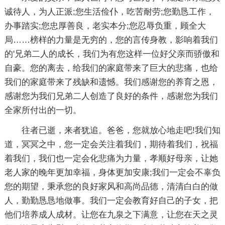
诚待人，为人正派;您生活俭仆，吃苦耐劳;您勤恳工作，
办事踏实;您忠厚善良，老实本分;您忍辱负重，顾全大
局……榜样的力量是无穷的，您的言传身教，影响着我们
的'兄弟二人的成长，我们为有您这样一位好父亲而骄傲和
自豪。您的离去，给我们的家庭带来了巨大的悲痛，也给
我们的家庭带来了残缺和遗憾。我们感谢您的养育之恩，
感谢您为我们兄弟二人创造了良好的条件，感谢您为我们
全家所付出的一切。
往者已逝，来者犹追。爸爸，您就放心地走吧!我们知
道，冥冥之中，您一定会关注着我们，期待着我们，祝福
着我们，我们也一定会化悲痛为力量，孝顺好母亲，让她
老人家的晚年更加幸福，身体更加安康;我们一定会不辜负
您的期望，秉承您的良好家风和高尚品德，清清白白的做
人，勤勤恳恳地做事。我们一定会教育好自己的子女，把
他们培养成人成材。让您在九泉之下满意，让您在天之灵