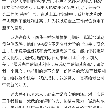
干，以及同学们的积极配合，我班团支部荣获年度“优秀
团支部”荣誉称号，我本人也被评为“优秀团员”，并获“社
会工作奖”荣誉证书。在以上工作实践中，我的能力和才
干均得到了锻炼和提高，并为我以后走上工作岗位奠定了
坚实的基础。
或许许多人正像我一样怀着憧憬与期盼，跃跃欲试到
贵单位应聘，他们当中或许不乏名牌大学的毕业生，研究
生，如果说学业使我有勇气跨进您的门槛，能力使我坦然
接受挑战，我会以我的实际行动来证明“我并不比别人
差”。“器必先而后知其利钝，马必骑而后知其良驽”，请给
我一个机会，您得到的定不会是一份简单的承诺!而我更相
信，给我这个机会，我的成长，我的努力，更将给贵公司
带去新的活力。
过去并不代表未来，勤奋才是真实的内涵。对于实际
工作我相信，凭我的知识和能力、热情与毅力、诚恳与敬
业，定能很快适应贵单位的环境，胜任自己的工我能很快