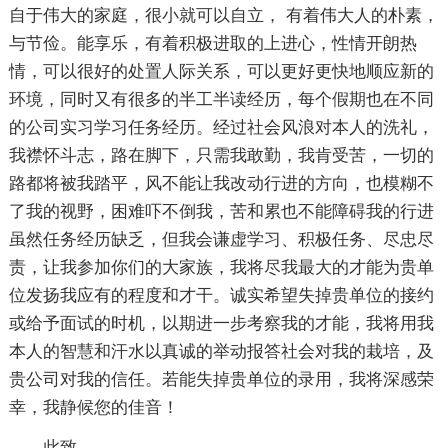
自于伟大的家庭，很小就可以自立， 有着伟大人的朴素，
与节俭。能享乐，有着积极进取的上进心，性情开朗热
情，可以很好的处置人际关系，可以更好更快地顺应新的
环境，同时又有很多的半工半读经历，每个假期也在不同
的公司实习学习任务经历。经过社会风浪对本人的洗礼，
我襟怀斗志，路在脚下，只需我敢勤，我肯受苦，一切的
路都将被我踏平，风不能让我改动行进的方向，也模糊不
了我的视野，困难吓不倒我，苦和累也不能障碍我的行进
虽然任务经历缺乏，但我会谦虚学习、积极任务、尽忠尽
责，让我参加你们的大家族，我将尽我最大的才能为贵单
位发扬我应有的程度和才干。诚实希望失掉贵单位的接约
或给予面试的时机，以期进一步考察我的才能，我将用我
本人的智慧和汗水以真诚的举动报答社会对我的栽培，及
贵公司对我的信任。若能失掉贵单位的录用，我将深感荣
幸，我静候您的佳音！
此致