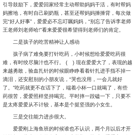
引导鼓励下，爱爱回家经常主动帮助妈妈干活，有时帮妈
妈擦地，有时自己刷奶瓶，甚至还帮妈妈捶捶背，每次做
完“好人好事”，爱爱必不忘叮嘱妈妈，“别忘了告诉李老师
王老师刘老师哈!”看来爱爱很希望得到老师们的肯定。
二是孩子的吃苦精神让人感动
孩子病了难免要打针吃药，小时候想给爱爱吃药很
难，有时绞尽脑汁也不行。 ( ) 现在爱爱大了，表现的越
来越勇敢，验血扎针的时候眼睁睁看着针扎进手指不掉一
滴泪，还安慰别的小朋友说，“哭也没用，一会儿就好
了。”吃药就更不在话下了，端着小杯一口就喝了，有些
药很苦，爱爱照样坚持喝完。平时摔一跤磕一下，只要不
是太疼爱爱从不计较，基本是个挺坚强的小女生。
三是交往能力进步很大。
爱爱刚上海鱼班的时候谁也不认识，两个月以后才开