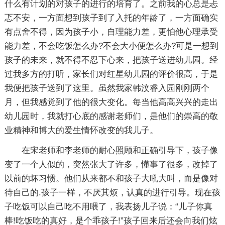
什么有计划的对孩子的进行的培育了。之前我的心总是忐
忑不安，一方面想到孩子到了入托的年龄了，一方面确实
有点舍不得，因为孩子小，自理能力差，更怕他心理承受
能力差，不会吃饭怎么办?不会大小便怎么办?可是一想到
孩子的未来，就不得不忍下心来，把孩子送进幼儿园。经
过我多方的打听，家长们对红星幼儿园的评价很高，于是
我便把孩子送到了这里。虽然我家韩汶睿入园刚刚两个
月，但我感觉到了他的很大变化。每当他高高兴兴的走出
幼儿园时，我就打心底的感谢老师们，是他们的崇高的敬
业精神和博大的爱生情怀改变的我儿子。
在宋老师和李老师的耐心照顾和正确引导下，孩子像
变了一个人似的，突然张大了许多，懂事了很多，改掉了
以前的坏习惯。他们从来都不和孩子大吼大叫，而是像对
待自己的.孩子一样，不厌其烦，认真的进行引导。现在孩
子吃饭可以自己吃不用喂了，我表扬儿子说：“儿子你真
棒!吃饭吃的真好，是个乖孩子!”孩子回来后还会向我们炫