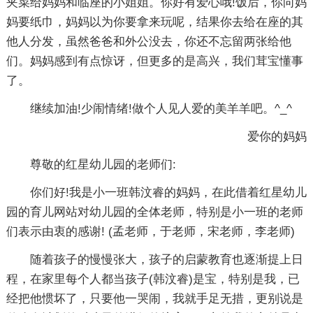
夹菜给妈妈和临座的小姐姐。你好有爱心哦!饭后，你向妈
妈要纸巾，妈妈以为你要拿来玩呢，结果你去给在座的其
他人分发，虽然爸爸和外公没去，你还不忘留两张给他
们。妈妈感到有点惊讶，但更多的是高兴，我们茸宝懂事
了。
继续加油!少闹情绪!做个人见人爱的美羊羊吧。^_^
爱你的妈妈
尊敬的红星幼儿园的老师们:
你们好!我是小一班韩汶睿的妈妈，在此借着红星幼儿
园的育儿网站对幼儿园的全体老师，特别是小一班的老师
们表示由衷的感谢! (孟老师，于老师，宋老师，李老师)
随着孩子的慢慢张大，孩子的启蒙教育也逐渐提上日
程，在家里每个人都当孩子(韩汶睿)是宝，特别是我，已
经把他惯坏了，只要他一哭闹，我就手足无措，更别说是