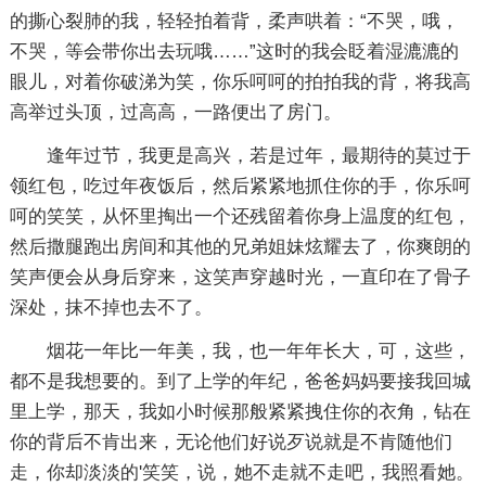
的撕心裂肺的我，轻轻拍着背，柔声哄着：“不哭，哦，
不哭，等会带你出去玩哦……”这时的我会眨着湿漉漉的
眼儿，对着你破涕为笑，你乐呵呵的拍拍我的背，将我高
高举过头顶，过高高，一路便出了房门。
逢年过节，我更是高兴，若是过年，最期待的莫过于
领红包，吃过年夜饭后，然后紧紧地抓住你的手，你乐呵
呵的笑笑，从怀里掏出一个还残留着你身上温度的红包，
然后撒腿跑出房间和其他的兄弟姐妹炫耀去了，你爽朗的
笑声便会从身后穿来，这笑声穿越时光，一直印在了骨子
深处，抹不掉也去不了。
烟花一年比一年美，我，也一年年长大，可，这些，
都不是我想要的。到了上学的年纪，爸爸妈妈要接我回城
里上学，那天，我如小时候那般紧紧拽住你的衣角，钻在
你的背后不肯出来，无论他们好说歹说就是不肯随他们
走，你却淡淡的'笑笑，说，她不走就不走吧，我照看她。